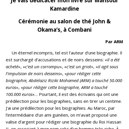
Je vais dédicacer mon livre sur Mansour
Kamardine
Cérémonie au salon de thé John &
Okama’s, à Combani
Par ARM
Un éternel incompris, tel est l’auteur d’une biographie. Il
est surchargé d’accusations et de noirs desseins: «
Il a été
acheté
», «
c’est un corrompu
», «
c’est un griot
», «
il agit sous
l’impulsion de noirs desseins
», «
pour rédiger cette
biographie, Abdelaziz Riziki Mohamed (ARM) a touché 50.000
euros
», «
pour rédiger cette biographie, ARM a touché
100.000 euros
»… Pourtant, il est des écrivains qui ont une
prédilection pour les biographies, sans en tirer un centime.
J’ai une prédilection pour les biographies. Au Maroc, par
l’intermédiaire d’un ami guinéen, on m’avait proposé une
valise d’argent pour rédiger une biographie du Roi Hassan
II, en associant à mon nom celui d’un homme très riche. À