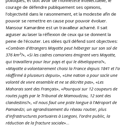
politiques, et doit avoir de l’honnêteté intellectuelle, le
courage de défendre publiquement ses opinions,
l’objectivité dans le raisonnement, et la modestie afin de
pouvoir se remettre en cause pour pouvoir évoluer.
Mansour Kamardine est un travailleur acharné. Il sait
aiguiser au laser la réflexion de ceux qui se donnent la
peine de l’écouter. Les idées qu’il défend sont objectives:
«
Combien d’étrangers Mayotte peut héberger sur son sol de
376 km²?
», «
Si les cadres comoriens émigrent vers Mayotte,
qui travaillera pour leur pays et qui le développera?
»,
«
Mayotte a volontairement choisi la France depuis 1841 et l’a
réaffirmé à plusieurs depuis
», «
Une nation a pour socle une
volonté de vivre ensemble et ne se décrète pas
», «
Les
Mahorais sont des Français
», «
Pourquoi sur 12 coupeurs de
routes jugés par le Tribunal de Mamoudzou, 12 sont des
clandestins?
», «
Il nous faut une piste longue à l’Aéroport de
Pamandzi, un agrandissement du réseau routier, plus
d’infrastructures portuaires à Longoni, l’ordre public, la
réduction de la fracture sociale
»…