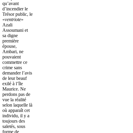
qu’avant
d’incendier le
Trésor public, le
«
ventriote
»
Azali
Assoumani et
sa digne
première
épouse,
Ambari, ne
pouvaient
commettre ce
crime sans
demander l’avis
de leur beauf
exilé à l’île
Maurice. Ne
perdons pas de
vue la réalité
selon laquelle là
où apparaît cet
individu, il y a
toujours des
saletés, sous
forme de