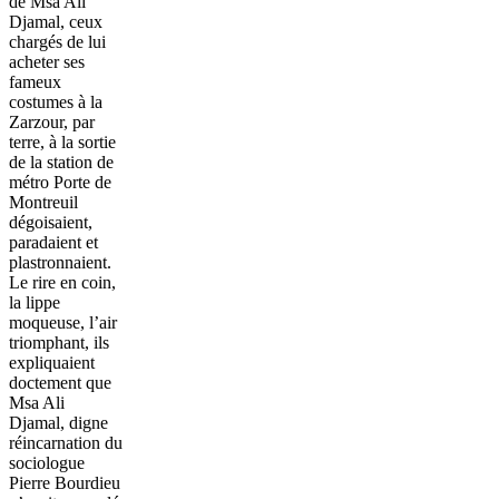
de Msa Ali
Djamal, ceux
chargés de lui
acheter ses
fameux
costumes à la
Zarzour, par
terre, à la sortie
de la station de
métro Porte de
Montreuil
dégoisaient,
paradaient et
plastronnaient.
Le rire en coin,
la lippe
moqueuse, l’air
triomphant, ils
expliquaient
doctement que
Msa Ali
Djamal, digne
réincarnation du
sociologue
Pierre Bourdieu