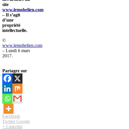
site
www.lemohelien.com
– Il s’agit
d’une
propriété
intellectuelle.
©
www.lemohelien.com
– Lundi 6 mars
2017.
Partagez sur
Facebook
Twitter
Google
+
Linkedin