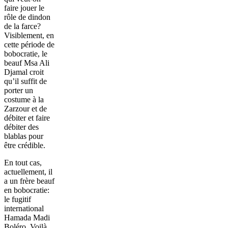
faire jouer le
rôle de dindon
de la farce?
Visiblement, en
cette période de
bobocratie, le
beauf Msa Ali
Djamal croit
qu’il suffit de
porter un
costume à la
Zarzour et de
débiter et faire
débiter des
blablas pour
être crédible.
En tout cas,
actuellement, il
a un frère beauf
en bobocratie:
le fugitif
international
Hamada Madi
Boléro. Voilà