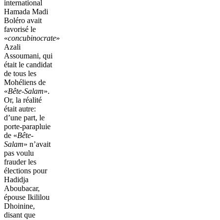
international
Hamada Madi
Boléro avait
favorisé le
«
concubinocrate
»
Azali
Assoumani, qui
était le candidat
de tous les
Mohéliens de
«
Bête-Salam
».
Or, la réalité
était autre:
d’une part, le
porte-parapluie
de «
Bête-
Salam
» n’avait
pas voulu
frauder les
élections pour
Hadidja
Aboubacar,
épouse Ikililou
Dhoinine,
disant que