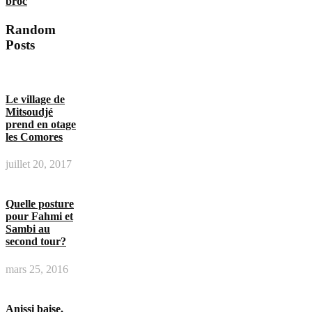
broc
Random
Posts
Le village de
Mitsoudjé
prend en otage
les Comores
juillet 20, 2017
Quelle posture
pour Fahmi et
Sambi au
second tour?
mars 25, 2016
Anissi baise,