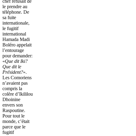
chef refusait de
le prendre au
téléphone. De
sa fuite
internationale,
le fugitif
international
Hamada Madi
Boléro appelait
l’entourage
pour demander:
«
Que dit Iki?
Que dit le
Président?
».
Les Comoriens
n’avaient pas
compris la
colère d’Ikililou
Dhoinine
envers son
Raspoutine.
Pour tout le
monde, c’était
parce que le
fugitif