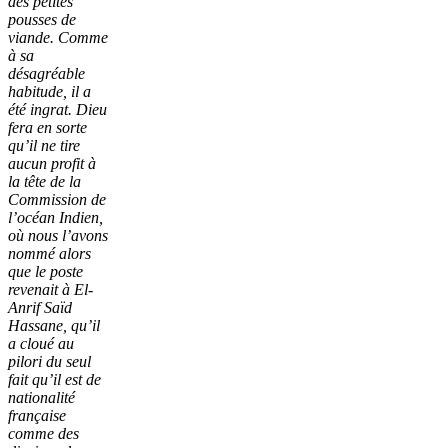
des petites
pousses de
viande. Comme
à sa
désagréable
habitude, il a
été ingrat. Dieu
fera en sorte
qu’il ne tire
aucun profit à
la tête de la
Commission de
l’océan Indien,
où nous l’avons
nommé alors
que le poste
revenait à El-
Anrif Saïd
Hassane, qu’il
a cloué au
pilori du seul
fait qu’il est de
nationalité
française
comme des