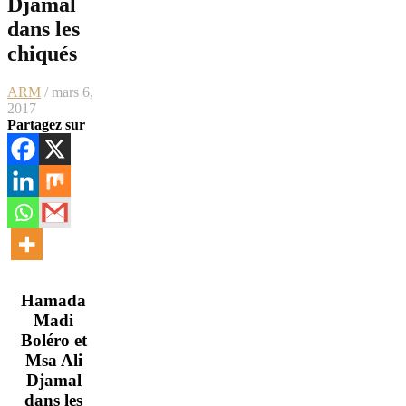
Djamal
dans les
chiqués
ARM
/ mars 6,
2017
Partagez sur
Hamada
Madi
Boléro et
Msa Ali
Djamal
dans les