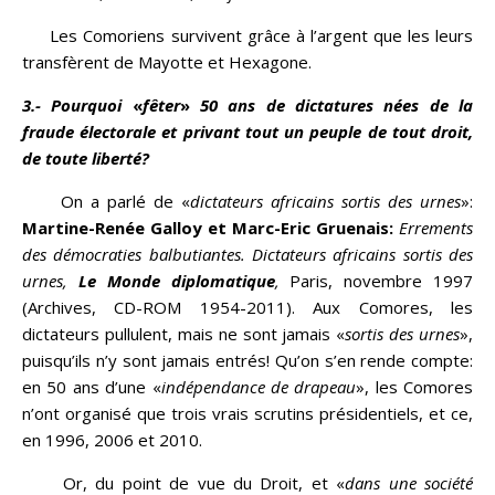
Les Comoriens survivent grâce à l’argent que les leurs
transfèrent de Mayotte et Hexagone.
3.- Pourquoi
«
fêter
»
50 ans de dictatures nées de la
fraude électorale et privant tout un peuple de tout droit,
de toute liberté?
On a parlé de «
dictateurs africains sortis des urnes
»:
Martine-Renée Galloy et Marc-Eric Gruenais:
Errements
des démocraties balbutiantes.
Dictateurs africains sortis des
urnes,
Le Monde diplomatique
,
Paris, novembre 1997
(Archives, CD-ROM 1954-2011). Aux Comores, les
dictateurs pullulent, mais ne sont jamais «
sortis des urnes
»,
puisqu’ils n’y sont jamais entrés! Qu’on s’en rende compte:
en 50 ans d’une «
indépendance de drapeau
», les Comores
n’ont organisé que trois vrais scrutins présidentiels, et ce,
en 1996, 2006 et 2010.
Or, du point de vue du Droit, et «
dans une société