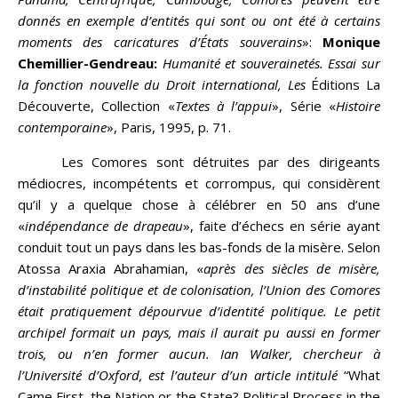
donnés en exemple d’entités qui sont ou ont été à certains
moments des caricatures d’États souverains
»:
Monique
Chemillier-Gendreau:
Humanité et souverainetés. Essai sur
la fonction nouvelle du Droit international,
Les
Éditions La
Découverte, Collection «
Textes à l’appui
», Série «
Histoire
contemporaine
», Paris, 1995, p. 71.
Les Comores sont détruites par des dirigeants
médiocres, incompétents et corrompus, qui considèrent
qu’il y a quelque chose à célébrer en 50 ans d’une
«
indépendance de drapeau
», faite d’échecs en série ayant
conduit tout un pays dans les bas-fonds de la misère. Selon
Atossa Araxia Abrahamian, «
après des siècles de misère,
d’instabilité politique et de colonisation, l’Union des Comores
était pratiquement dépourvue d’identité politique. Le petit
archipel formait un pays, mais il aurait pu aussi en former
trois, ou n’en former aucun. Ian Walker, chercheur à
l’Université d’Oxford, est l’auteur d’un article intitulé
“What
Came First, the Nation or the State? Political Process in the