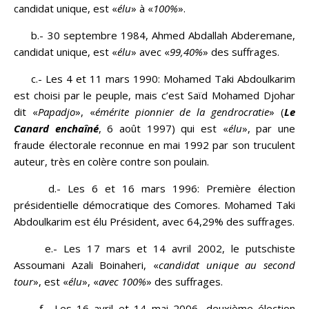
candidat unique, est «
élu
» à «
100%
».
b.- 30 septembre 1984, Ahmed Abdallah Abderemane,
candidat unique, est «
élu
» avec «
99,40%
» des suffrages.
c.- Les 4 et 11 mars 1990: Mohamed Taki Abdoulkarim
est choisi par le peuple, mais c’est Saïd Mohamed Djohar
dit «
Papadjo
», «
émérite pionnier de la gendrocratie
» (
Le
Canard enchaîné
, 6 août 1997) qui est «
élu
», par une
fraude électorale reconnue en mai 1992 par son truculent
auteur, très en colère contre son poulain.
d.- Les 6 et 16 mars 1996: Première élection
présidentielle démocratique des Comores. Mohamed Taki
Abdoulkarim est élu Président, avec 64,29% des suffrages.
e.- Les 17 mars et 14 avril 2002, le putschiste
Assoumani Azali Boinaheri, «
candidat unique au second
tour
», est «
élu
», «
avec 100%
» des suffrages.
f.- Les 16 avril et 14 mai 2006, deuxième élection