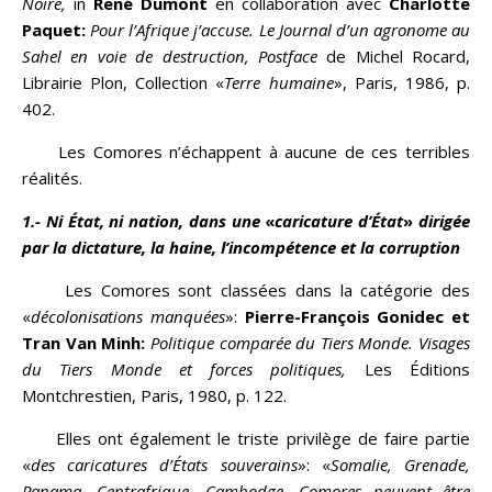
Noire,
in
René Dumont
en collaboration avec
Charlotte
Paquet:
Pour l’Afrique j’accuse. Le Journal d’un agronome au
Sahel en voie de destruction, Postface
de Michel Rocard,
Librairie Plon, Collection «
Terre humaine
», Paris, 1986, p.
402.
Les Comores n’échappent à aucune de ces terribles
réalités.
1.- Ni État, ni nation, dans une
«
caricature d’État
»
dirigée
par la dictature, la haine, l’incompétence et la corruption
Les Comores sont classées dans la catégorie des
«
décolonisations manquées
»:
Pierre-François Gonidec et
Tran Van Minh:
Politique comparée du Tiers Monde. Visages
du Tiers Monde et forces politiques,
Les Éditions
Montchrestien, Paris, 1980, p. 122.
Elles ont également le triste privilège de faire partie
«
des caricatures d’États souverains
»: «
Somalie, Grenade,
Panama, Centrafrique, Cambodge, Comores peuvent être