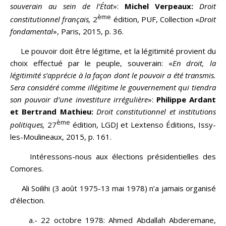
souverain au sein de l’État
»:
Michel Verpeaux:
Droit
ème
constitutionnel français,
2
édition, PUF, Collection «
Droit
fondamental
», Paris, 2015, p. 36.
Le pouvoir doit être légitime, et la légitimité provient du
choix effectué par le peuple, souverain: «
En droit, la
légitimité s’apprécie à la façon dont le pouvoir a été transmis.
Sera considéré comme illégitime le gouvernement qui tiendra
son pouvoir d’une investiture irrégulière
»:
Philippe Ardant
et Bertrand Mathieu:
Droit constitutionnel et institutions
ème
politiques,
27
édition, LGDJ et Lextenso Éditions, Issy-
les-Moulineaux, 2015, p. 161.
Intéressons-nous aux élections présidentielles des
Comores.
Ali Soilihi (3 août 1975-13 mai 1978) n’a jamais organisé
d’élection.
a.- 22 octobre 1978: Ahmed Abdallah Abderemane,