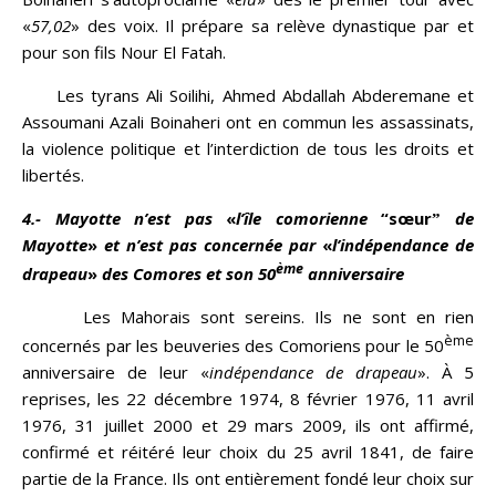
«
57,02
» des voix. Il prépare sa relève dynastique par et
pour son fils Nour El Fatah.
Les tyrans Ali Soilihi, Ahmed Abdallah Abderemane et
Assoumani Azali Boinaheri ont en commun les assassinats,
la violence politique et l’interdiction de tous les droits et
libertés.
4.- Mayotte n’est pas
«
l’île comorienne
“sœurˮ
de
Mayotte
»
et n’est pas concernée par
«
l’indépendance de
ème
drapeau
»
des Comores et son 50
anniversaire
Les Mahorais sont sereins. Ils ne sont en rien
ème
concernés par les beuveries des Comoriens pour le 50
anniversaire de leur «
indépendance de drapeau
». À 5
reprises, les 22 décembre 1974, 8 février 1976, 11 avril
1976, 31 juillet 2000 et 29 mars 2009, ils ont affirmé,
confirmé et réitéré leur choix du 25 avril 1841, de faire
partie de la France. Ils ont entièrement fondé leur choix sur