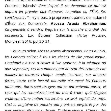
Comoros Islands”
dans lequel il se demande ce qui est
apparu en premier aux Comores, la nation ou l’État. Ses
conclusions :
“Il n’y a pas, à proprement parler, de nation ni
d’État aux Comores”»:
Atossa Araxia Abrahamian:
Citoyennetés à vendre. Enquête sur le marché mondial des
passeports,
Lux Éditeur, Collection «
Futur Proche
»,
Montréal, 2016, pp. 30-31.
Toujours selon Atossa Araxia Abrahamian, «
vues du ciel,
les Comores collent à tous les clichés de l’île paradisiaque.
L’archipel n’a rien à envier à l’île Maurice, à la Réunion ou
aux Seychelles, ces destinations qui attirent des centaines de
milliers de touristes chaque année. Pourtant, sur la terre
ferme, toute cette beauté naturelle n’a mené les Comores
nulle part. Rares sont les gens qui en ont entendu parler, et
ceux qui les connaissent ont du mal à croire qu’il s’agisse
vraiment d’une nation souveraine. Le seul exploit du pays,
c’est la vingtaine de putschs qui y ont été perpétrés par des
mercenaires étrangers depuis l’indépendance. L’Union des