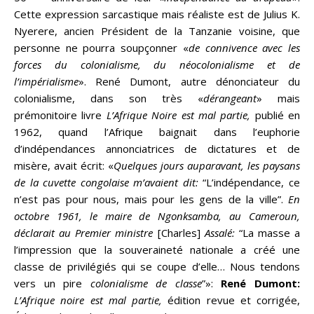
Cette expression sarcastique mais réaliste est de Julius K.
Nyerere, ancien Président de la Tanzanie voisine, que
personne ne pourra soupçonner «
de connivence avec les
forces du colonialisme, du néocolonialisme et de
l’impérialisme
». René Dumont, autre dénonciateur du
colonialisme, dans son très «
dérangeant
» mais
prémonitoire livre
L’Afrique Noire est mal partie,
publié en
1962, quand l’Afrique baignait dans l’euphorie
d’indépendances annonciatrices de dictatures et de
misère, avait écrit: «
Quelques jours auparavant, les paysans
de la cuvette congolaise m’avaient dit:
“L’indépendance, ce
n’est pas pour nous, mais pour les gens de la ville”.
En
octobre 1961, le maire de Ngonksamba, au Cameroun,
déclarait au Premier ministre
[Charles]
Assalé:
“La masse a
l’impression que la souveraineté nationale a créé une
classe de privilégiés qui se coupe d’elle… Nous tendons
vers un pire
colonialisme de classe
”»:
René Dumont:
L’Afrique noire est mal partie,
édition revue et corrigée,