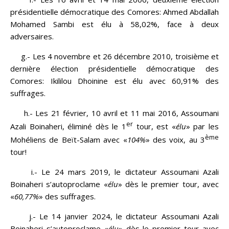
présidentielle démocratique des Comores: Ahmed Abdallah
Mohamed Sambi est élu à 58,02%, face à deux
adversaires.
g.- Les 4 novembre et 26 décembre 2010, troisième et
dernière élection présidentielle démocratique des
Comores: Ikililou Dhoinine est élu avec 60,91% des
suffrages.
h.- Les 21 février, 10 avril et 11 mai 2016, Assoumani
er
Azali Boinaheri, éliminé dès le 1
tour, est «
élu
» par les
ème
Mohéliens de Beït-Salam avec «
104%
» des voix, au 3
tour!
i.- Le 24 mars 2019, le dictateur Assoumani Azali
Boinaheri s’autoproclame «
élu
» dès le premier tour, avec
«
60,77%
» des suffrages.
j.- Le 14 janvier 2024, le dictateur Assoumani Azali
Boinaheri s’autoproclame «
élu
» dès le premier tour avec