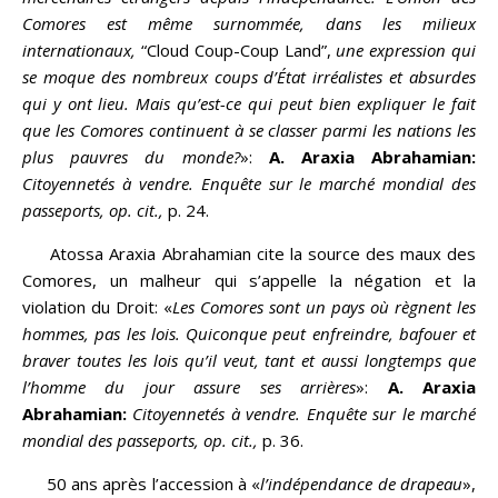
Comores est même surnommée, dans les milieux
internationaux,
“Cloud Coup-Coup Land”,
une expression qui
se moque des nombreux coups d’État irréalistes et absurdes
qui y ont lieu. Mais qu’est-ce qui peut bien expliquer le fait
que les Comores continuent à se classer parmi les nations les
plus pauvres du monde?
»:
A.
Araxia Abrahamian:
Citoyennetés à vendre. Enquête sur le marché mondial des
passeports,
op. cit.,
p. 24.
Atossa Araxia Abrahamian cite la source des maux des
Comores, un malheur qui s’appelle la négation et la
violation du Droit: «
Les Comores sont un pays où règnent les
hommes, pas les lois. Quiconque peut enfreindre, bafouer et
braver toutes les lois qu’il veut, tant et aussi longtemps que
l’homme du jour assure ses arrières
»:
A. Araxia
Abrahamian:
Citoyennetés à vendre. Enquête sur le marché
mondial des passeports,
op. cit.,
p. 36.
50 ans après l’accession à «
l’indépendance de drapeau
»,