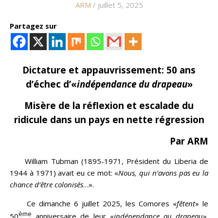
ARM
/ juillet 5, 2025
Partagez sur
Dictature et appauvrissement: 50 ans
d’échec d’«
indépendance du drapeau
»
Misère de la réflexion et escalade du
ridicule dans un pays en nette régression
Par ARM
William Tubman (1895-1971, Président du Liberia de
1944 à 1971) avait eu ce mot: «
Nous, qui n’avons pas eu la
chance d’être colonisés
…».
Ce dimanche 6 juillet 2025, les Comores «
fêtent
» le
ème
50
anniversaire de leur «
indépendance au drapeau
».