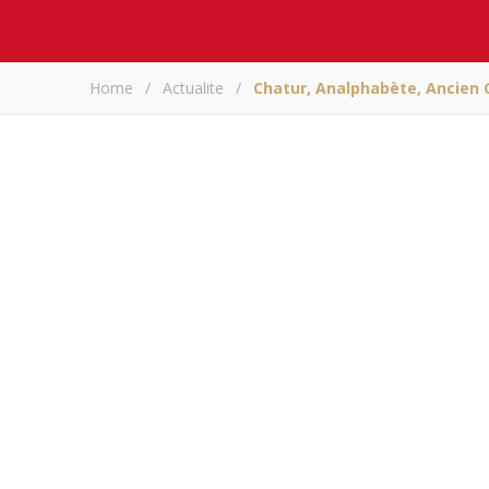
Home
/
Actualite
/
Chatur, Analphabète, Ancien 
Chatur, analphab
park
A
Partagez sur
Chatur, analphabète, 