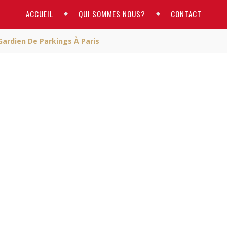
ACCUEIL
QUI SOMMES NOUS?
CONTACT
Gardien De Parkings À Paris
ACTUALITE
ète, ancien gardien de
ings à Paris
RM
/ août 25, 2021
ancien gardien de parkings à Paris